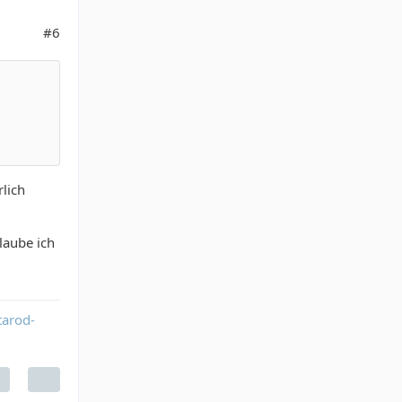
#6
lich
laube ich
tarod-