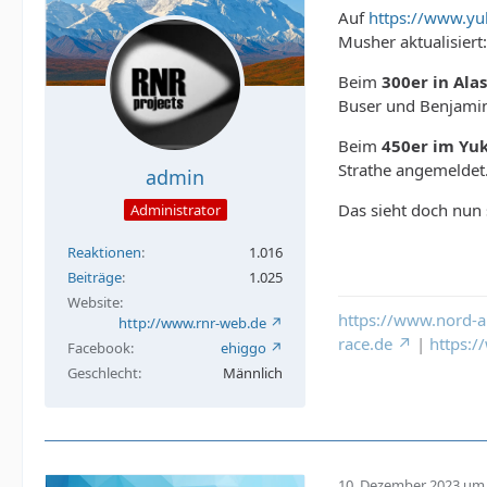
Auf
https://www.yu
Musher aktualisiert:
Beim
300er in Ala
Buser und Benjamin
Beim
450er im Yu
Strathe angemeldet
admin
Das sieht doch nun 
Administrator
Reaktionen
1.016
Beiträge
1.025
Website
https://www.nord-a
http://www.rnr-web.de
race.de
|
https:
Facebook
ehiggo
Geschlecht
Männlich
10. Dezember 2023 um 