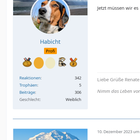
Jetzt müssen wir es
Habicht
Profi
Reaktionen
342
Liebe Grüße Renate
Trophäen
5
Nimm das Leben von 
Beiträge
306
Geschlecht
Weiblich
10. Dezember 2023 um 