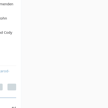
ehmenden
 Rohn
und Cody
tarod-
#4