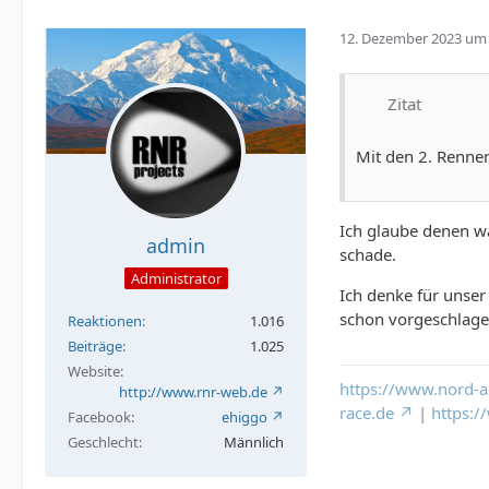
12. Dezember 2023 um 
Zitat
Mit den 2. Rennen 
Ich glaube denen wa
admin
schade.
Administrator
Ich denke für unse
schon vorgeschlage
Reaktionen
1.016
Beiträge
1.025
Website
https://www.nord-a
http://www.rnr-web.de
race.de
|
https:
Facebook
ehiggo
Geschlecht
Männlich