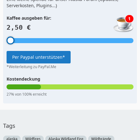
Serverkosten, Plugins...)
Kaffee ausgeben für:
1
2,50 €
Per Paypal unterstützen*
*Weiterleitung zu PayPal.Me
Kostendeckung
27% von 100% erreicht
Tags
alaska
Wildfires
Alaska Wildland Fire
Wildbrände