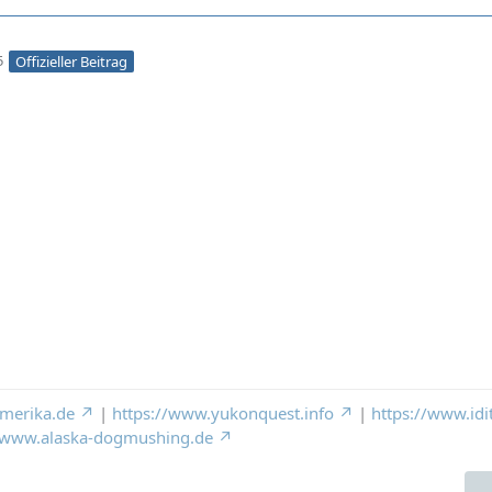
5
Offizieller Beitrag
merika.de
|
https://www.yukonquest.info
|
https://www.idi
//www.alaska-dogmushing.de