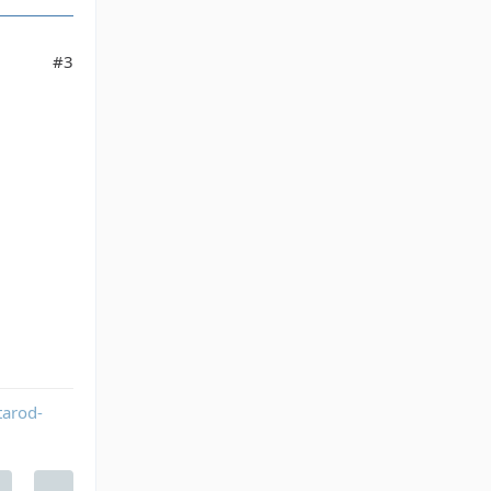
#3
tarod-