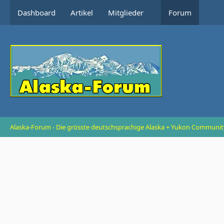
Dashboard
Artikel
Mitglieder
Forum
Alaska-Forum - Die grösste deutschsprachige Alaska + Yukon Communit