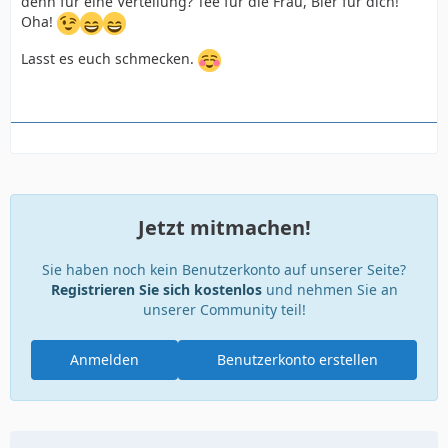
denn für eine Verteilung? Tee für die Frau, Bier für dich!
Oha!
Lasst es euch schmecken.
Jetzt mitmachen!
Sie haben noch kein Benutzerkonto auf unserer Seite?
Registrieren Sie sich kostenlos
und nehmen Sie an
unserer Community teil!
Anmelden
Benutzerkonto erstellen
Dank perfekter Verpackung von Falk ist sein Paket gut
angekommen.
Vollgepackt mit besten regionalen Sachen: