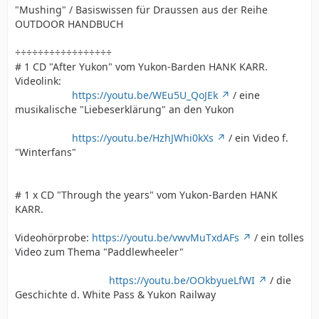
"Mushing" / Basiswissen für Draussen aus der Reihe
OUTDOOR HANDBUCH
÷÷÷÷÷÷÷÷÷÷÷÷÷÷÷÷÷
# 1 CD "After Yukon" vom Yukon-Barden HANK KARR.
Videolink:
https://youtu.be/WEu5U_QoJEk
/ eine
musikalische "Liebeserklärung" an den Yukon
https://youtu.be/HzhJWhi0kXs
/ ein Video f.
"Winterfans"
# 1 x CD "Through the years" vom Yukon-Barden HANK
KARR.
Videohörprobe:
https://youtu.be/vwvMuTxdAFs
/ ein tolles
Video zum Thema "Paddlewheeler"
https://youtu.be/OOkbyueLfWI
/ die
Geschichte d. White Pass & Yukon Railway