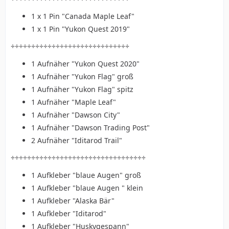
1 x 1 Pin "Canada Maple Leaf"
1 x 1 Pin "Yukon Quest 2019"
÷÷÷÷÷÷÷÷÷÷÷÷÷÷÷÷÷÷÷÷÷÷÷÷÷÷÷÷÷
1 Aufnäher "Yukon Quest 2020"
1 Aufnäher "Yukon Flag" groß
1 Aufnäher "Yukon Flag" spitz
1 Aufnäher "Maple Leaf"
1 Aufnäher "Dawson City"
1 Aufnäher "Dawson Trading Post"
2 Aufnäher "Iditarod Trail"
÷÷÷÷÷÷÷÷÷÷÷÷÷÷÷÷÷÷÷÷÷÷÷÷÷÷÷÷÷÷÷÷÷
1 Aufkleber "blaue Augen" groß
1 Aufkleber "blaue Augen " klein
1 Aufkleber "Alaska Bär"
1 Aufkleber "Iditarod"
1 Aufkleber "Huskygespann"