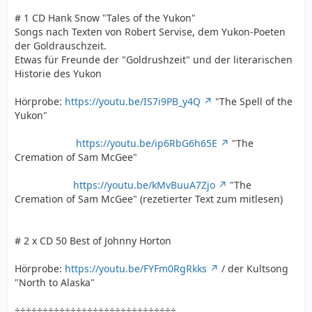
# 1 CD Hank Snow "Tales of the Yukon"
Songs nach Texten von Robert Servise, dem Yukon-Poeten
der Goldrauschzeit.
Etwas für Freunde der "Goldrushzeit" und der literarischen
Historie des Yukon
Hörprobe:
https://youtu.be/IS7i9PB_y4Q
"The Spell of the
Yukon"
https://youtu.be/ip6RbG6h65E
"The
Cremation of Sam McGee"
https://youtu.be/kMvBuuA7Zjo
"The
Cremation of Sam McGee" (rezetierter Text zum mitlesen)
# 2 x CD 50 Best of Johnny Horton
Hörprobe:
https://youtu.be/FYFm0RgRkks
/ der Kultsong
"North to Alaska"
÷÷÷÷÷÷÷÷÷÷÷÷÷÷÷÷÷÷÷÷÷÷÷÷÷÷÷÷÷