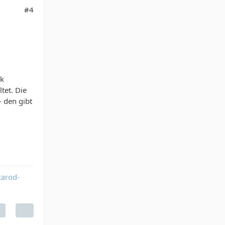
#4
nk
tet. Die
- den gibt
tarod-