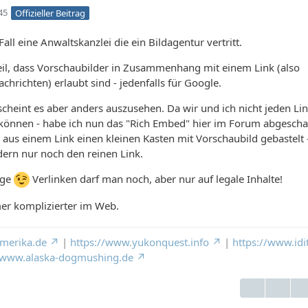
45
Offizieller Beitrag
all eine Anwaltskanzlei die ein Bildagentur vertritt.
eil, dass Vorschaubilder in Zusammenhang mit einem Link (also
chrichten) erlaubt sind - jedenfalls für Google.
 scheint es aber anders auszusehen. Da wir und ich nicht jeden Li
können - habe ich nun das "Rich Embed" hier im Forum abgeschal
aus einem Link einen kleinen Kasten mit Vorschaubild gebastelt 
dern nur noch den reinen Link.
age
Verlinken darf man noch, aber nur auf legale Inhalte!
er komplizierter im Web.
merika.de
|
https://www.yukonquest.info
|
https://www.idi
//www.alaska-dogmushing.de