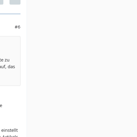
#6
te zu
auf, das
de
einstellt
-Artikels.