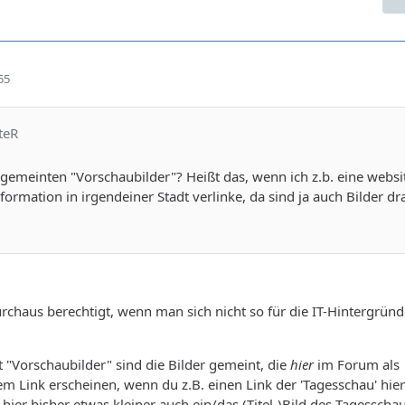
55
teR
 gemeinten "Vorschaubilder"? Heißt das, wenn ich z.b. eine websi
formation in irgendeiner Stadt verlinke, da sind ja auch Bilder dr
durchaus berechtigt, wenn man sich nicht so für die IT-Hintergrün
t "Vorschaubilder" sind die Bilder gemeint, die
hier
im Forum als
em Link erscheinen, wenn du z.B. einen Link der 'Tagesschau' hier 
hier bisher etwas kleiner auch ein/das (Titel-)Bild des Tagesschau