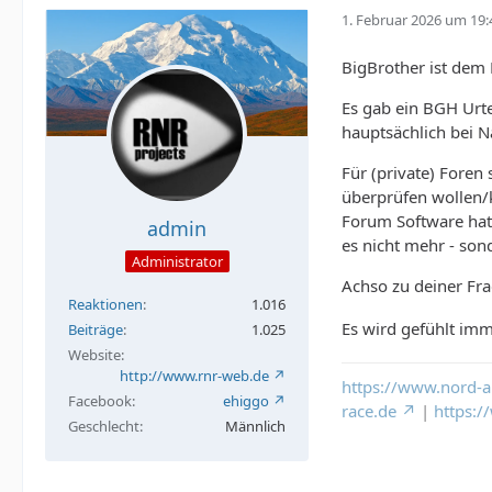
1. Februar 2026 um 19:
BigBrother ist dem F
Es gab ein BGH Urt
hauptsächlich bei Na
Für (private) Foren
überprüfen wollen/
Forum Software hat 
admin
es nicht mehr - son
Administrator
Achso zu deiner Fr
Reaktionen
1.016
Es wird gefühlt imm
Beiträge
1.025
Website
http://www.rnr-web.de
https://www.nord-a
Facebook
ehiggo
race.de
|
https:
Geschlecht
Männlich