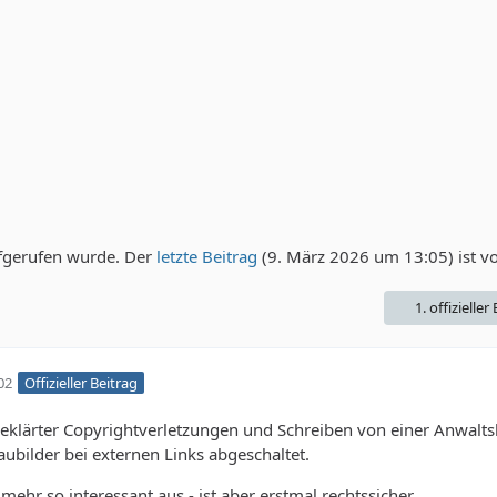
fgerufen wurde. Der
letzte Beitrag
(
9. März 2026 um 13:05
) ist 
1. offizieller
02
Offizieller Beitrag
eklärter Copyrightverletzungen und Schreiben von einer Anwalts
aubilder bei externen Links abgeschaltet.
t mehr so interessant aus - ist aber erstmal rechtssicher.