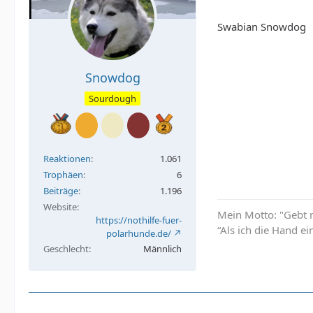
Swabian Snowdog
Snowdog
Sourdough
Reaktionen
1.061
Trophäen
6
Beiträge
1.196
Website
Mein Motto: "Gebt m
https://nothilfe-fuer-
“Als ich die Hand e
polarhunde.de/
Geschlecht
Männlich