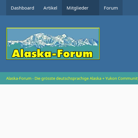
Dashboard
Artikel
Mitglieder
Forum
Alaska-Forum - Die grösste deutschsprachige Alaska + Yukon Communit