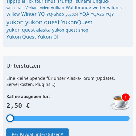
Trump
Tippspiel
Tok
tourismus
Tsunami
Unglück
Vulkan
Waldbrände
wetter
wildnis
vancouver
Verkauf
video
Winter
YQ
YQA
Willow
YQ-Shop
YQA25
YQY
yq2024
yukon
yukon quest
YukonQuest
yukon quest alaska
yukon quest shop
Yukon Quest Yukon
Öl
Unterstützen
Eine kleine Spende für unser Alaska-Forum (Updates,
Serverkosten, Plugins...)
Kaffee ausgeben für:
1
2,50 €
Per Paypal unterstützen*