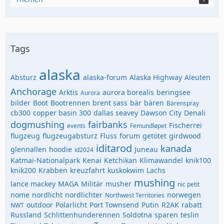
Tags
alaska
Absturz
alaska-forum
Alaska Highway
Aleuten
Anchorage
Arktis
aurora borealis
beringsee
Aurora
bilder
Boot
Bootrennen
brent sass
bär
bären
Bärenspray
cb300
copper basin 300
dallas seavey
Dawson City
Denali
dogmushing
fairbanks
Fischerrei
events
Femundløpet
flugzeug
flugzeugabsturz
Fluss
forum
getötet
girdwood
iditarod
kanada
glennallen
hoodie
Juneau
id2024
Katmai-Nationalpark
Kenai
Ketchikan
Klimawandel
knik100
knik200
Krabben
kreuzfahrt
kuskokwim
Lachs
mushing
lance mackey
MAGA
Militär
musher
nic petit
nome
nordlicht
nordlichter
norwegen
Northwest Territories
outdoor
Polarlicht
Port Townsend
Putin
R2AK
rabatt
NWT
Russland
Schlittenhunderennen
Soldotna
sparen
teslin