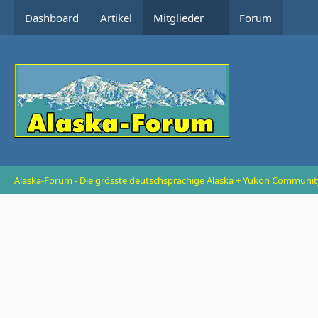
Dashboard
Artikel
Mitglieder
Forum
Alaska-Forum - Die grösste deutschsprachige Alaska + Yukon Communit