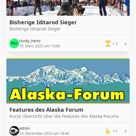
Bisherige Iditarod Sieger
Bisherige Iditarod Sieger
Husky_Heinz
3
0
18. März 2025 um 10:09
Features des Alaska Forum
Kurze Übersicht über die Features des Alaska-Forums
admin
1
0
14. Dezember 2023 um 18:40