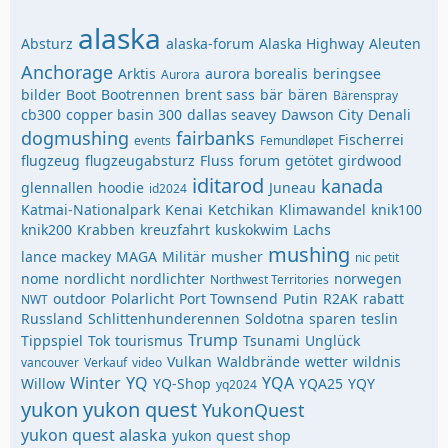
alaska
Absturz
alaska-forum
Alaska Highway
Aleuten
Anchorage
Arktis
aurora borealis
beringsee
Aurora
bilder
Boot
Bootrennen
brent sass
bär
bären
Bärenspray
cb300
copper basin 300
dallas seavey
Dawson City
Denali
dogmushing
fairbanks
Fischerrei
events
Femundløpet
flugzeug
flugzeugabsturz
Fluss
forum
getötet
girdwood
iditarod
kanada
glennallen
hoodie
Juneau
id2024
Katmai-Nationalpark
Kenai
Ketchikan
Klimawandel
knik100
knik200
Krabben
kreuzfahrt
kuskokwim
Lachs
mushing
lance mackey
MAGA
Militär
musher
nic petit
nome
nordlicht
nordlichter
norwegen
Northwest Territories
outdoor
Polarlicht
Port Townsend
Putin
R2AK
rabatt
NWT
Russland
Schlittenhunderennen
Soldotna
sparen
teslin
Trump
Tippspiel
Tok
tourismus
Tsunami
Unglück
Vulkan
Waldbrände
wetter
wildnis
vancouver
Verkauf
video
Winter
YQ
YQA
Willow
YQ-Shop
YQA25
YQY
yq2024
yukon
yukon quest
YukonQuest
yukon quest alaska
yukon quest shop