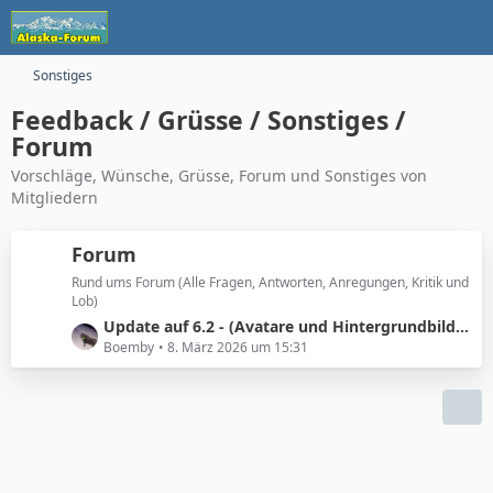
Sonstiges
Feedback / Grüsse / Sonstiges /
Forum
Vorschläge, Wünsche, Grüsse, Forum und Sonstiges von
Mitgliedern
Forum
Rund ums Forum (Alle Fragen, Antworten, Anregungen, Kritik und
Lob)
L
Update auf 6.2 - (Avatare und Hintergrundbilder erneuern)
e
Boemby
8. März 2026 um 15:31
t
z
t
e
B
e